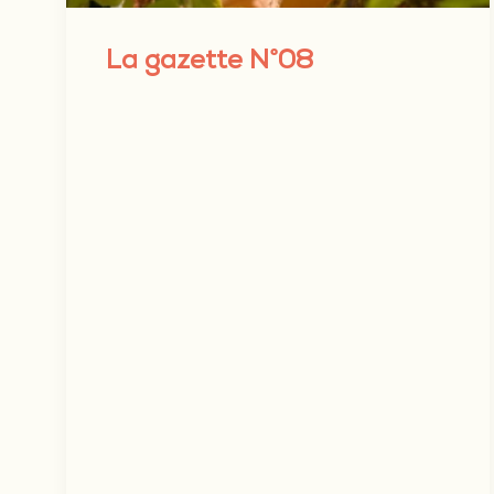
La gazette N°08