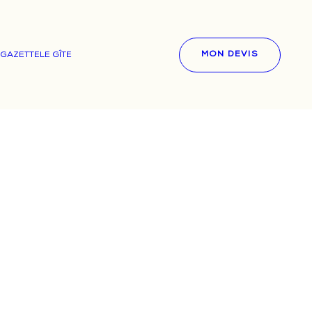
MON DEVIS
 GAZETTE
LE GÎTE