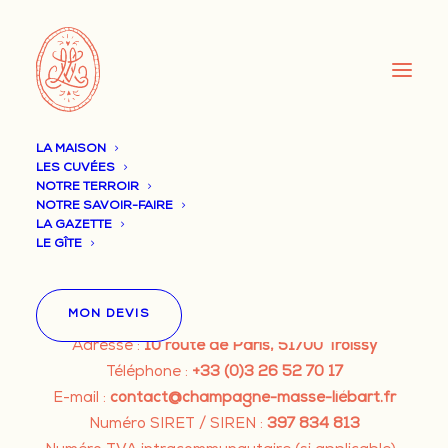
LA MAISON
LES CUVÉES
Éditeur du site
NOTRE TERROIR
NOTRE SAVOIR-FAIRE
LA GAZETTE
LE GÎTE
Le site
champagne-masse-liebart.fr
est édité par :
EARL CHAMPAGNE MASSE LIÉBART & FILS
MON DEVIS
Capital social :
76 225 €
Adresse :
10 route de Paris, 51700 Troissy
Téléphone :
+33 (0)3 26 52 70 17
E-mail :
contact@champagne-masse-liébart.fr
Numéro SIRET / SIREN :
397 834 813